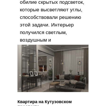
обилие скрытых подсветок,
которые высветляют углы,
способствовали решению
этой задачи. Интерьер
получился светлым,
воздушным и
обволакивающим.
ЭКСПЛИКАЦИЯ
Общая площадь – 70,1 кв.м
Холл – 5,7 кв.м
Коридор – 3,2 кв.м
Кухня - Гостная – 29,3 кв.м
Спальня 1 – 11,3 кв.м
Спальня 2 – 13,0 кв.м
Квартира на Кутузовском