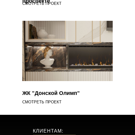
проспекте
Санузел хозяев – 4,1 кв.м
СМОТРЕТЬ ПРОЕКТ
Санузел гостевой – 3,5 кв.м
ЖК "Донской Олимп"
СМОТРЕТЬ ПРОЕКТ
КЛИЕНТАМ: